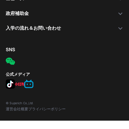
就職支援講師
日本語講座
最新情報
政府補助金
就職保証付きコース
無料公開セミナー
補助金について
入学の流れ＆お問い合わせ
合格実績
応募の流れ
入学手続きの流れ
対象者
電話
SNS
補助金の適用条件
メール
応募方法
所在地
公式メディア
© Suporich Co.,Ltd.
運営会社概要
プライバシーポリシー