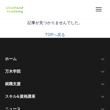
記事が見つかりませんでした。
TOPへ戻る
ホーム
万木学院
政府補助金
学院紹介
実績データ
就職支援
運営会社
私たちを選ぶ理由
万木資料庫
スキル&資格講座
メンバー
サービスの流れ
コース一覧
資格講師
各種スキル＆資格取得講座
ニュース
コース比較