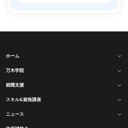
ホーム
万木学院
政府補助金
学院紹介
実績データ
就職支援
運営会社
私たちを選ぶ理由
万木資料庫
スキル&資格講座
メンバー
サービスの流れ
コース一覧
資格講師
各種スキル＆資格取得講座
ニュース
コース比較
就職支援講師
日本語講座
最新情報