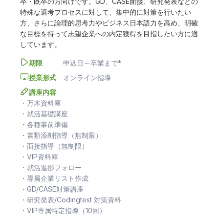
卒・既卒の方向けです。GD、CASE面接、研究発表などの
特殊な選考プロセスに対して、集中的に対策を行いたい
方、さらに論理的思考力やビジネス日本語力を高め、明確
な目標を持って志望企業への内定獲得を目指したい方に適
しています。
期限
申込日～卒業まで*
授業形式
オンライン指導
講座内容
・万木資料庫
・就活基礎講座
・各種事前準備
・書類添削指導（無制限）
・面接指導（無制限）
・VIP資料庫
・就活進捗フォロー
・専属企業リスト作成
・GD/CASE対策講座
・研究発表/Codingtest 対策資料
・VIP専属特定指導（10回）