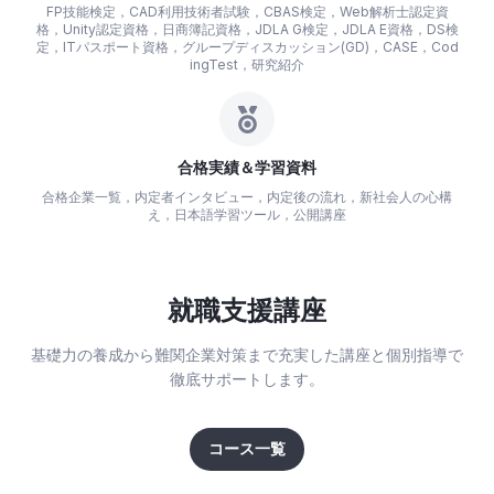
FP技能検定，CAD利用技術者試験，CBAS検定，Web解析士認定資
格，Unity認定資格，日商簿記資格，JDLA G検定，JDLA E資格，DS検
定，ITパスポート資格，グループディスカッション(GD)，CASE，Cod
ingTest，研究紹介
合格実績＆学習資料
合格企業一覧，内定者インタビュー，内定後の流れ，新社会人の心構
え，日本語学習ツール，公開講座
就職支援講座
基礎力の養成から難関企業対策まで充実した講座と個別指導で
徹底サポートします。
コース一覧