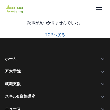
記事が見つかりませんでした。
TOPへ戻る
ホーム
万木学院
政府補助金
学院紹介
実績データ
就職支援
運営会社
私たちを選ぶ理由
万木資料庫
スキル&資格講座
メンバー
サービスの流れ
コース一覧
資格講師
各種スキル＆資格取得講座
ニュース
コース比較