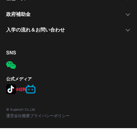
就職支援講師
日本語講座
最新情報
政府補助金
就職保証付きコース
無料公開セミナー
補助金について
入学の流れ＆お問い合わせ
合格実績
応募の流れ
入学手続きの流れ
対象者
電話
SNS
補助金の適用条件
メール
応募方法
所在地
公式メディア
© Suporich Co.,Ltd.
運営会社概要
プライバシーポリシー