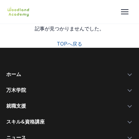
記事が見つかりませんでした。
TOPへ戻る
ホーム
万木学院
政府補助金
学院紹介
実績データ
就職支援
運営会社
私たちを選ぶ理由
万木資料庫
スキル&資格講座
メンバー
サービスの流れ
コース一覧
資格講師
各種スキル＆資格取得講座
ニュース
コース比較