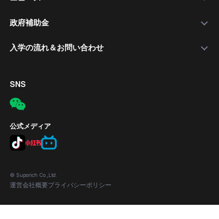
就職支援講師
日本語講座
最新情報
政府補助金
就職保証付きコース
無料公開セミナー
補助金について
入学の流れ＆お問い合わせ
合格実績
応募の流れ
入学手続きの流れ
対象者
電話
SNS
補助金の適用条件
メール
応募方法
所在地
公式メディア
© Suporich Co.,Ltd.
運営会社概要
プライバシーポリシー