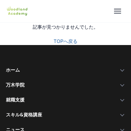
記事が見つかりませんでした。
TOPへ戻る
ホーム
万木学院
政府補助金
学院紹介
実績データ
就職支援
運営会社
私たちを選ぶ理由
万木資料庫
スキル&資格講座
メンバー
サービスの流れ
コース一覧
資格講師
各種スキル＆資格取得講座
ニュース
コース比較