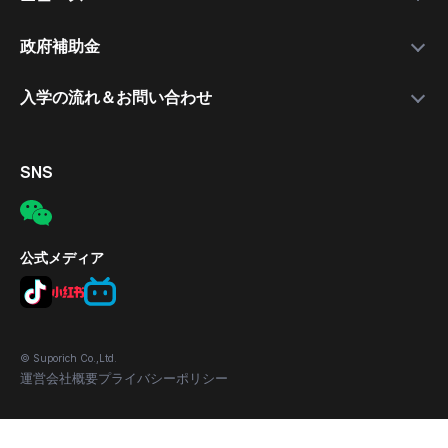
就職支援講師
日本語講座
最新情報
政府補助金
就職保証付きコース
無料公開セミナー
補助金について
入学の流れ＆お問い合わせ
合格実績
応募の流れ
入学手続きの流れ
対象者
電話
SNS
補助金の適用条件
メール
応募方法
所在地
公式メディア
© Suporich Co.,Ltd.
運営会社概要
プライバシーポリシー