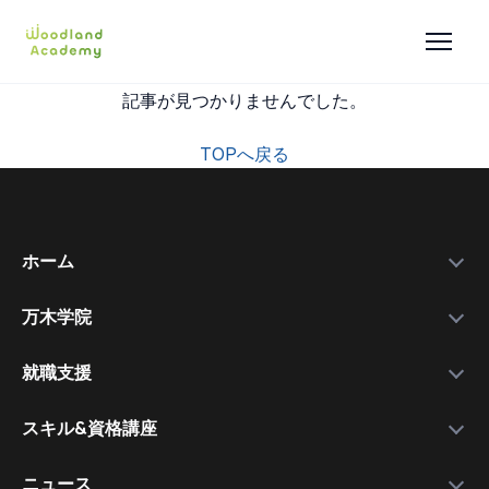
記事が見つかりませんでした。
TOPへ戻る
ホーム
万木学院
政府補助金
学院紹介
実績データ
就職支援
運営会社
私たちを選ぶ理由
万木資料庫
スキル&資格講座
メンバー
サービスの流れ
コース一覧
資格講師
各種スキル＆資格取得講座
ニュース
コース比較