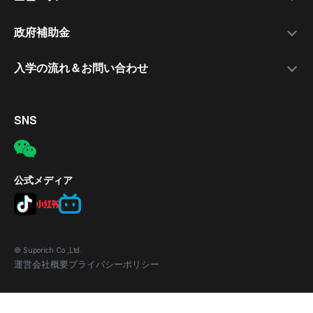
就職支援講師
日本語講座
最新情報
政府補助金
就職保証付きコース
無料公開セミナー
補助金について
入学の流れ＆お問い合わせ
合格実績
応募の流れ
入学手続きの流れ
対象者
電話
SNS
補助金の適用条件
メール
応募方法
所在地
公式メディア
© Suporich Co.,Ltd.
運営会社概要
プライバシーポリシー