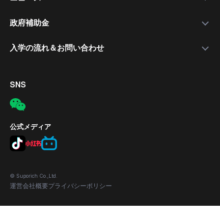
就職支援講師
日本語講座
最新情報
政府補助金
就職保証付きコース
無料公開セミナー
補助金について
入学の流れ＆お問い合わせ
合格実績
応募の流れ
入学手続きの流れ
対象者
電話
SNS
補助金の適用条件
メール
応募方法
所在地
公式メディア
© Suporich Co.,Ltd.
運営会社概要
プライバシーポリシー