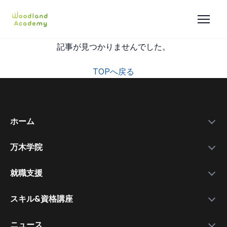
記事が見つかりませんでした。
TOPへ戻る
ホーム
万木学院
政府補助金
学院紹介
実績データ
就職支援
運営会社
私たちを選ぶ理由
万木資料庫
スキル&資格講座
メンバー
サービスの流れ
コース一覧
資格講師
各種スキル＆資格取得講座
ニュース
コース比較