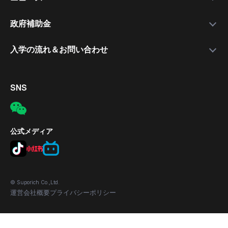
就職支援講師
日本語講座
最新情報
政府補助金
就職保証付きコース
無料公開セミナー
補助金について
入学の流れ＆お問い合わせ
合格実績
応募の流れ
入学手続きの流れ
対象者
電話
SNS
補助金の適用条件
メール
応募方法
所在地
公式メディア
© Suporich Co.,Ltd.
運営会社概要
プライバシーポリシー