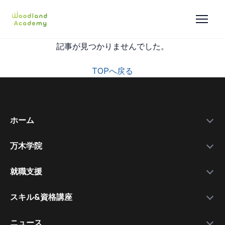
記事が見つかりませんでした。
TOPへ戻る
ホーム
万木学院
政府補助金
学院紹介
実績データ
就職支援
運営会社
私たちを選ぶ理由
万木資料庫
スキル&資格講座
メンバー
サービスの流れ
コース一覧
資格講師
各種スキル＆資格取得講座
ニュース
コース比較