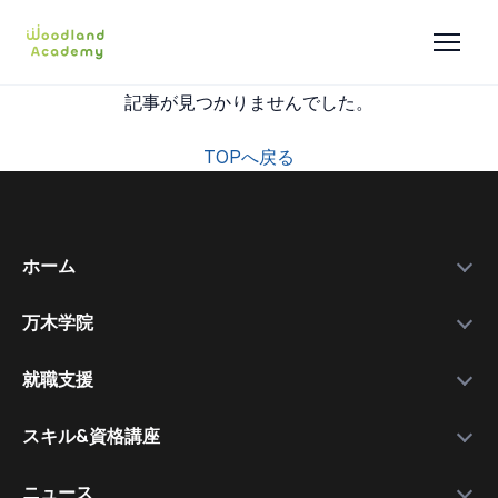
記事が見つかりませんでした。
TOPへ戻る
ホーム
万木学院
政府補助金
学院紹介
実績データ
就職支援
運営会社
私たちを選ぶ理由
万木資料庫
スキル&資格講座
メンバー
サービスの流れ
コース一覧
資格講師
各種スキル＆資格取得講座
ニュース
コース比較