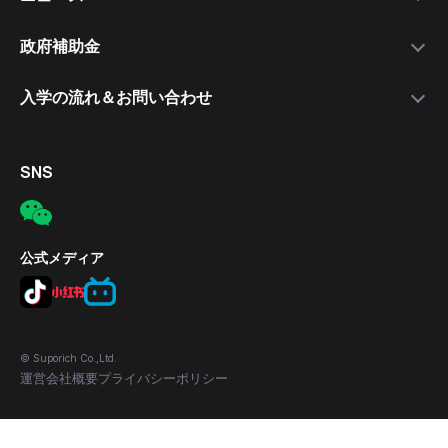
就職支援講師
日本語講座
最新情報
政府補助金
就職保証付きコース
無料公開セミナー
補助金について
入学の流れ＆お問い合わせ
合格実績
応募の流れ
入学手続きの流れ
対象者
電話
SNS
補助金の適用条件
メール
応募方法
所在地
公式メディア
© Suporich Co.,Ltd.
運営会社概要
プライバシーポリシー