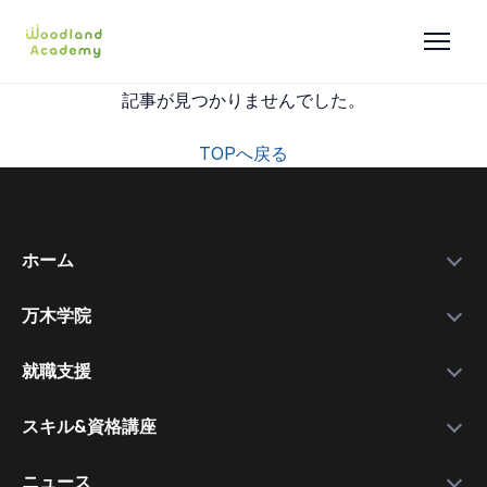
記事が見つかりませんでした。
TOPへ戻る
ホーム
万木学院
政府補助金
学院紹介
実績データ
就職支援
運営会社
私たちを選ぶ理由
万木資料庫
スキル&資格講座
メンバー
サービスの流れ
コース一覧
資格講師
各種スキル＆資格取得講座
ニュース
コース比較