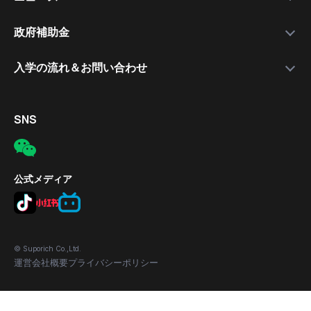
就職支援講師
日本語講座
最新情報
政府補助金
就職保証付きコース
無料公開セミナー
補助金について
入学の流れ＆お問い合わせ
合格実績
応募の流れ
入学手続きの流れ
対象者
電話
SNS
補助金の適用条件
メール
応募方法
所在地
公式メディア
© Suporich Co.,Ltd.
運営会社概要
プライバシーポリシー