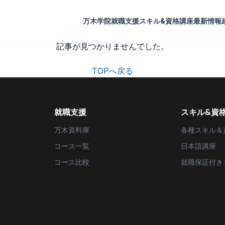
万木学院
就職支援
スキル&資格講座
最新情報
記事が見つかりませんでした。
TOPへ戻る
就職支援
スキル&資
万木資料庫
各種スキル＆
コース一覧
日本語講座
コース比較
就職保証付き