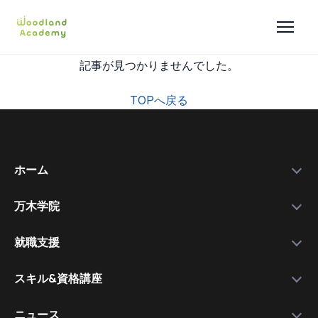
記事が見つかりませんでした。
TOPへ戻る
ホーム
万木学院
政府補助金
学院紹介
実績データ
就職支援
運営会社
私たちを選ぶ理由
万木資料庫
スキル&資格講座
メンバー
サービスの流れ
コース一覧
資格講師
各種スキル＆資格取得講座
ニュース
コース比較