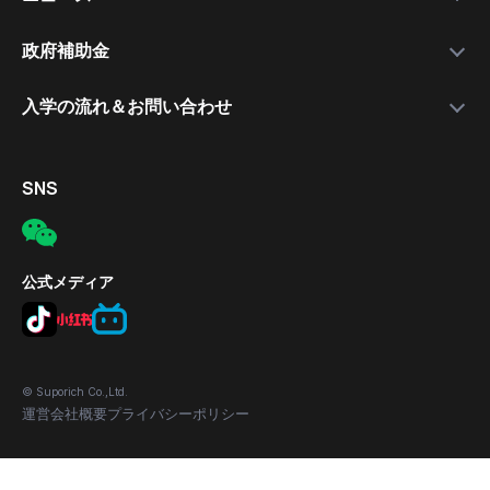
就職支援講師
日本語講座
最新情報
政府補助金
就職保証付きコース
無料公開セミナー
補助金について
入学の流れ＆お問い合わせ
合格実績
応募の流れ
入学手続きの流れ
対象者
電話
SNS
補助金の適用条件
メール
応募方法
所在地
公式メディア
© Suporich Co.,Ltd.
運営会社概要
プライバシーポリシー