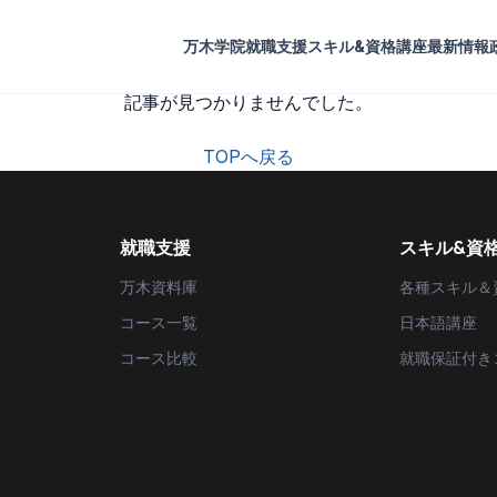
万木学院
就職支援
スキル&資格講座
最新情報
記事が見つかりませんでした。
TOPへ戻る
就職支援
スキル&資
万木資料庫
各種スキル＆
コース一覧
日本語講座
コース比較
就職保証付き