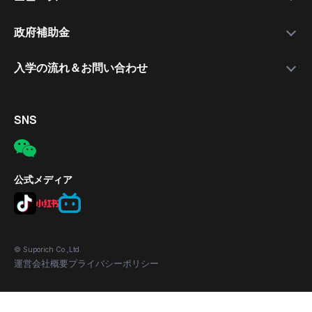
就職支援講師
日本語講座
最新情報
政府補助金
就職保証付きコース
無料公開セミナー
補助金について
入学の流れ＆お問い合わせ
合格実績
応募の流れ
入学手続きの流れ
対象者
電話
SNS
補助金の適用条件
メール
応募方法
所在地
公式メディア
© Suporich Co.,Ltd.
運営会社概要
プライバシーポリシー