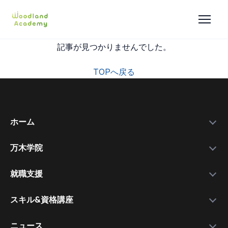
記事が見つかりませんでした。
TOPへ戻る
ホーム
万木学院
政府補助金
学院紹介
実績データ
就職支援
運営会社
私たちを選ぶ理由
万木資料庫
スキル&資格講座
メンバー
サービスの流れ
コース一覧
資格講師
各種スキル＆資格取得講座
ニュース
コース比較