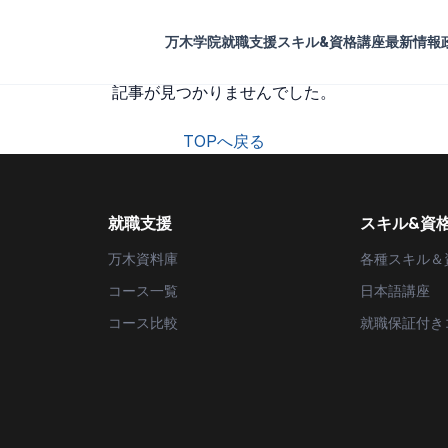
万木学院
就職支援
スキル&資格講座
最新情報
記事が見つかりませんでした。
TOPへ戻る
就職支援
スキル&資
万木資料庫
各種スキル＆
コース一覧
日本語講座
コース比較
就職保証付き