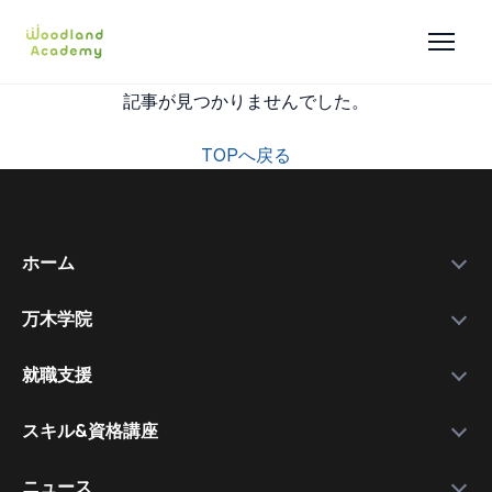
記事が見つかりませんでした。
TOPへ戻る
ホーム
万木学院
政府補助金
学院紹介
実績データ
就職支援
運営会社
私たちを選ぶ理由
万木資料庫
スキル&資格講座
メンバー
サービスの流れ
コース一覧
資格講師
各種スキル＆資格取得講座
ニュース
コース比較