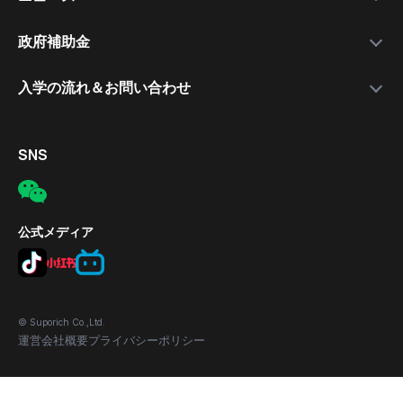
就職支援講師
日本語講座
最新情報
政府補助金
就職保証付きコース
無料公開セミナー
補助金について
入学の流れ＆お問い合わせ
合格実績
応募の流れ
入学手続きの流れ
対象者
電話
SNS
補助金の適用条件
メール
応募方法
所在地
公式メディア
© Suporich Co.,Ltd.
運営会社概要
プライバシーポリシー