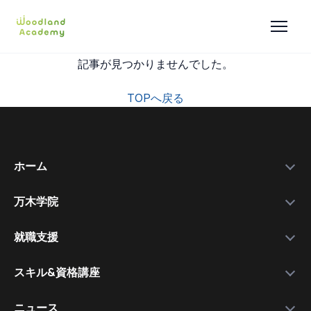
記事が見つかりませんでした。
TOPへ戻る
ホーム
万木学院
政府補助金
学院紹介
実績データ
就職支援
運営会社
私たちを選ぶ理由
万木資料庫
スキル&資格講座
メンバー
サービスの流れ
コース一覧
資格講師
各種スキル＆資格取得講座
ニュース
コース比較