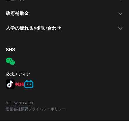
就職支援講師
日本語講座
最新情報
政府補助金
就職保証付きコース
無料公開セミナー
補助金について
入学の流れ＆お問い合わせ
合格実績
応募の流れ
入学手続きの流れ
対象者
電話
SNS
補助金の適用条件
メール
応募方法
所在地
公式メディア
© Suporich Co.,Ltd.
運営会社概要
プライバシーポリシー