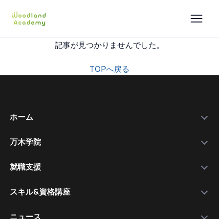
記事が見つかりませんでした。
TOPへ戻る
ホーム
万木学院
政府補助金
学院紹介
実績データ
就職支援
運営会社
私たちを選ぶ理由
万木資料庫
スキル&資格講座
メンバー
サービスの流れ
コース一覧
資格講師
各種スキル＆資格取得講座
ニュース
コース比較