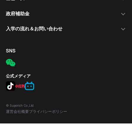
就職支援講師
日本語講座
最新情報
政府補助金
就職保証付きコース
無料公開セミナー
補助金について
入学の流れ＆お問い合わせ
合格実績
応募の流れ
入学手続きの流れ
対象者
電話
SNS
補助金の適用条件
メール
応募方法
所在地
公式メディア
© Suporich Co.,Ltd.
運営会社概要
プライバシーポリシー