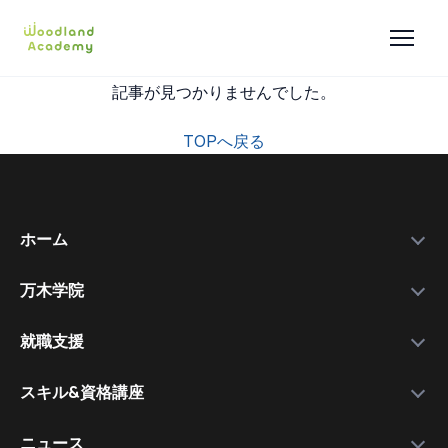
記事が見つかりませんでした。
TOPへ戻る
ホーム
万木学院
政府補助金
学院紹介
実績データ
就職支援
運営会社
私たちを選ぶ理由
万木資料庫
スキル&資格講座
メンバー
サービスの流れ
コース一覧
資格講師
各種スキル＆資格取得講座
ニュース
コース比較