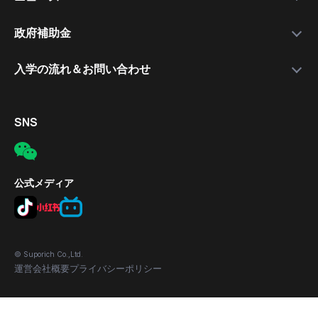
就職支援講師
日本語講座
最新情報
政府補助金
就職保証付きコース
無料公開セミナー
補助金について
入学の流れ＆お問い合わせ
合格実績
応募の流れ
入学手続きの流れ
対象者
電話
SNS
補助金の適用条件
メール
応募方法
所在地
公式メディア
© Suporich Co.,Ltd.
運営会社概要
プライバシーポリシー