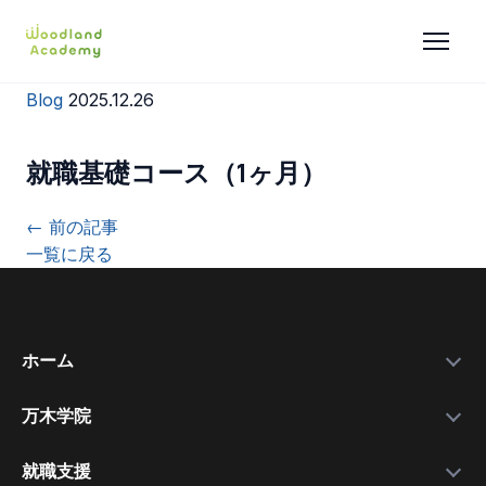
Blog
2025.12.26
就職基礎コース（1ヶ月）
← 前の記事
一覧に戻る
ホーム
万木学院
政府補助金
学院紹介
実績データ
就職支援