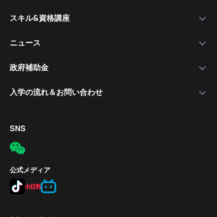
運営会社
私たちを選ぶ理由
万木資料庫
スキル&資格講座
メンバー
サービスの流れ
コース一覧
資格講師
各種スキル＆資格取得講座
ニュース
コース比較
就職支援講師
日本語講座
最新情報
政府補助金
就職保証付きコース
無料公開セミナー
補助金について
入学の流れ＆お問い合わせ
合格実績
応募の流れ
入学手続きの流れ
対象者
電話
SNS
補助金の適用条件
メール
応募方法
所在地
公式メディア