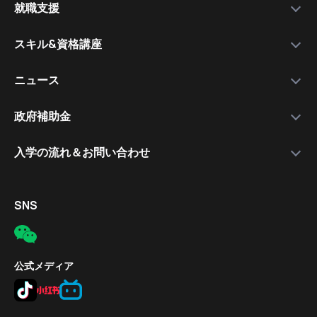
就職支援
運営会社
私たちを選ぶ理由
万木資料庫
スキル&資格講座
メンバー
サービスの流れ
コース一覧
資格講師
各種スキル＆資格取得講座
ニュース
コース比較
就職支援講師
日本語講座
最新情報
政府補助金
就職保証付きコース
無料公開セミナー
補助金について
入学の流れ＆お問い合わせ
合格実績
応募の流れ
入学手続きの流れ
対象者
電話
SNS
補助金の適用条件
メール
応募方法
所在地
公式メディア