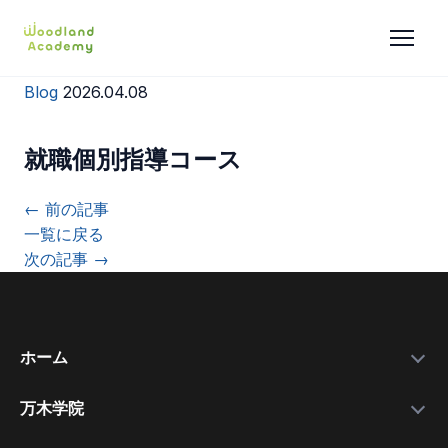
Blog
2026.04.08
就職個別指導コース
← 前の記事
一覧に戻る
次の記事 →
ホーム
万木学院
政府補助金
学院紹介
実績データ