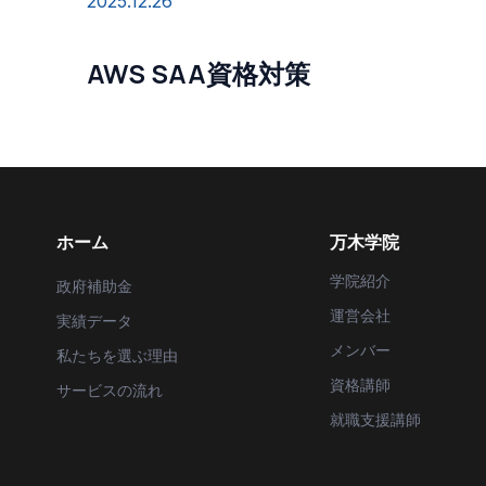
2025.12.26
AWS SAA資格対策
ホーム
万木学院
学院紹介
政府補助金
運営会社
実績データ
メンバー
私たちを選ぶ理由
資格講師
サービスの流れ
就職支援講師