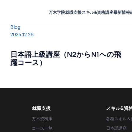
万木学院
就職支援
スキル&資格講座
最新情報
Blog
2025.12.26
コ
日本語上級講座（N2からN1への飛
躍コース）
就職支援
スキル&資
万木資料庫
各種スキル＆
コース一覧
日本語講座