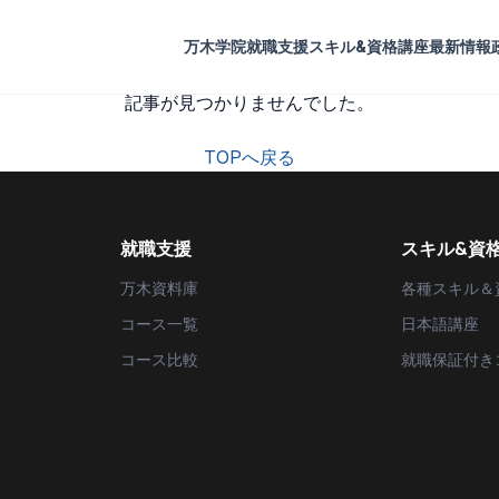
万木学院
就職支援
スキル&資格講座
最新情報
記事が見つかりませんでした。
TOPへ戻る
就職支援
スキル&資
万木資料庫
各種スキル＆
コース一覧
日本語講座
コース比較
就職保証付き