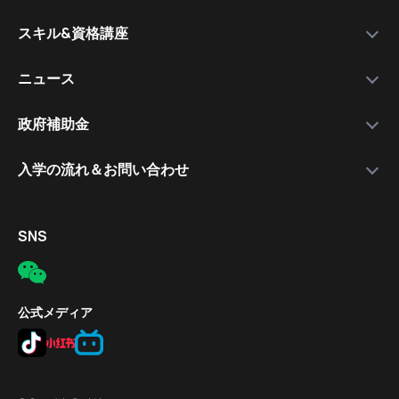
運営会社
私たちを選ぶ理由
万木資料庫
スキル&資格講座
メンバー
サービスの流れ
コース一覧
資格講師
各種スキル＆資格取得講座
ニュース
コース比較
就職支援講師
日本語講座
最新情報
政府補助金
就職保証付きコース
無料公開セミナー
補助金について
入学の流れ＆お問い合わせ
合格実績
応募の流れ
入学手続きの流れ
対象者
電話
SNS
補助金の適用条件
メール
応募方法
所在地
公式メディア