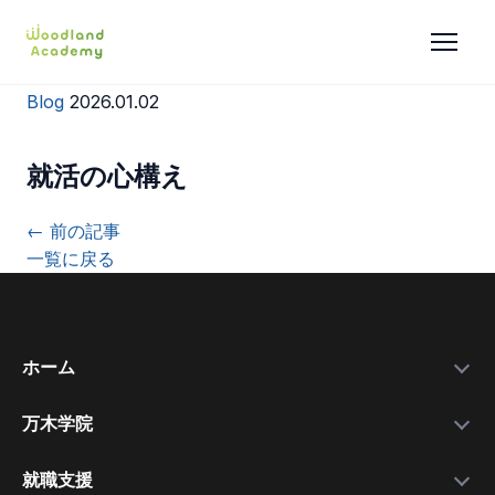
Blog
2026.01.02
就活の心構え
← 前の記事
一覧に戻る
ホーム
万木学院
政府補助金
学院紹介
実績データ
就職支援