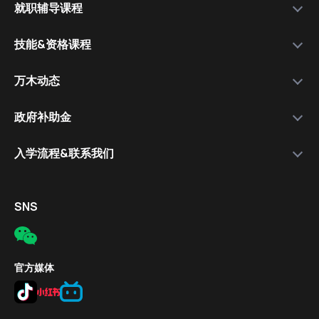
就职辅导课程
运营公司
选择我们的理由
万木资料库
技能&资格课程
学院团队
服务流程
就职辅导课程
资格课程讲师
各类技能&资格课程
万木动态
套餐比较
就职讲师
极速日语
学院信息
政府补助金
保就职套餐
免费体验课程
简介
入学流程&联系我们
教学成果
报名流程
入学流程
报名对象
电话
SNS
补助金条件
邮件
报名方式
公司地址
官方媒体