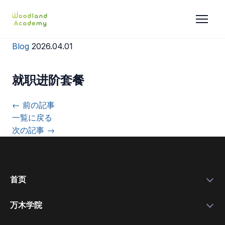
Blog
2026.04.01
就职进阶套餐
← 前の記事
一覧に戻る
次の記事 →
首页
万木学院
政府补助金
学院简介
实力数据