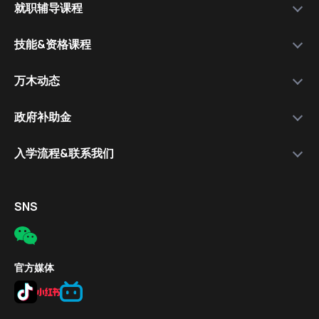
就职辅导课程
运营公司
选择我们的理由
万木资料库
技能&资格课程
学院团队
服务流程
就职辅导课程
资格课程讲师
各类技能&资格课程
万木动态
套餐比较
就职讲师
极速日语
学院信息
政府补助金
保就职套餐
免费体验课程
简介
入学流程&联系我们
教学成果
报名流程
入学流程
报名对象
电话
SNS
补助金条件
邮件
报名方式
公司地址
官方媒体