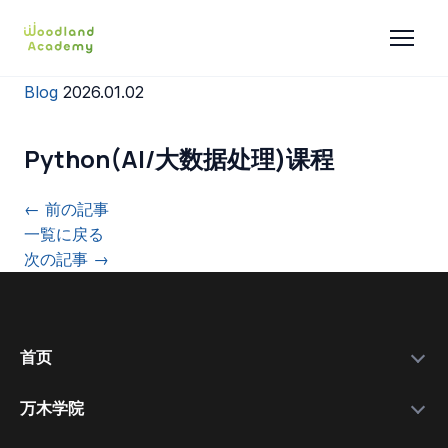
Blog
2026.01.02
Python(AI/大数据处理)课程
← 前の記事
一覧に戻る
次の記事 →
首页
万木学院
政府补助金
学院简介
实力数据