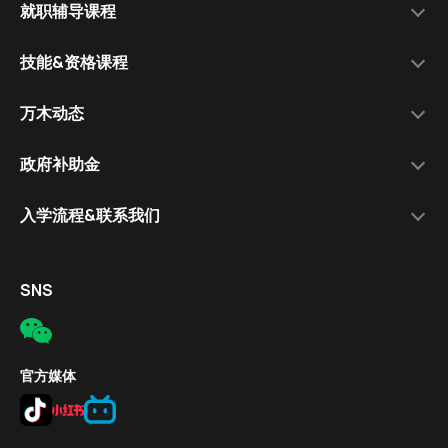
就职辅导课程
运营公司
选择我们的理由
万木资料库
技能&资格课程
学院团队
服务流程
就职辅导课程
资格课程讲师
各类技能&资格课程
万木动态
套餐比较
就职讲师
极速日语
学院信息
政府补助金
保就职套餐
免费体验课程
简介
入学流程&联系我们
教学成果
报名流程
入学流程
报名对象
电话
SNS
补助金条件
邮件
报名方式
公司地址
官方媒体