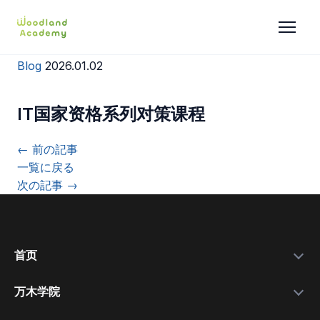
Blog
2026.01.02
IT国家资格系列对策课程
← 前の記事
一覧に戻る
次の記事 →
首页
万木学院
政府补助金
学院简介
实力数据