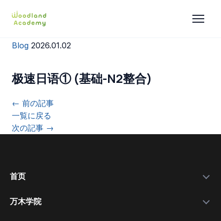
Blog
2026.01.02
极速日语① (基础-N2整合)
← 前の記事
一覧に戻る
次の記事 →
首页
万木学院
政府补助金
学院简介
实力数据