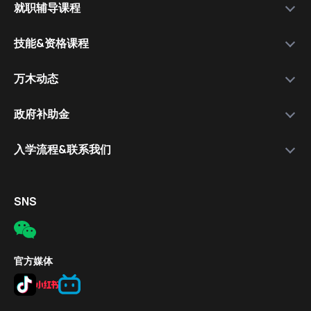
就职辅导课程
运营公司
选择我们的理由
万木资料库
技能&资格课程
学院团队
服务流程
就职辅导课程
资格课程讲师
各类技能&资格课程
万木动态
套餐比较
就职讲师
极速日语
学院信息
政府补助金
保就职套餐
免费体验课程
简介
入学流程&联系我们
教学成果
报名流程
入学流程
报名对象
电话
SNS
补助金条件
邮件
报名方式
公司地址
官方媒体