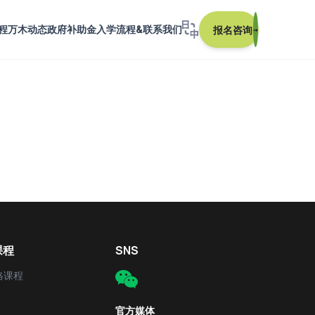
程
万木动态
政府补助金
入学流程&联系我们
报名咨询
→
课程
SNS
格课程
官方媒体