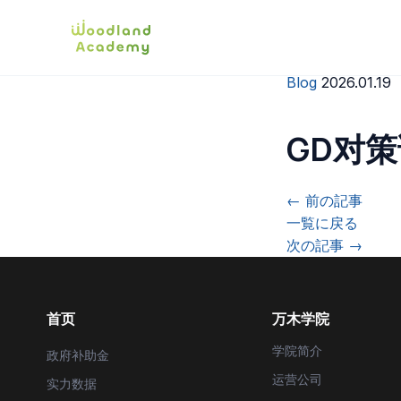
Blog
2026.01.19
GD对
← 前の記事
一覧に戻る
次の記事 →
首页
万木学院
学院简介
政府补助金
运营公司
实力数据